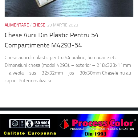
ALIMENTARE
/
CHESE
29 MARTIE 2023
Chese Aurii Din Plastic Pentru 54
Compartimente M4293-54
Chese aurii din plastic pentru 54 praline, bomboane etc.
Dimensiuni chesa (model 4293): – exterior – 218x323x11mm
– alveola – sus – 32x32mm – jos – 30x30mm Chesele nu au
capac. Putem realiza si...