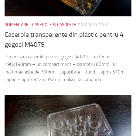
ALIMENTARE
/
CASEROLE SI CASOLETE
28 MARTIE 2019
Caserole transparente din plastic pentru 4
gogosi M4079
Dimenisuni caserole pentru gogosi (4079): – exterior –
190x190mm – un compartiment – diametru 85mm, iar
inaltimea este de 70mm – capacitate – fund – aprox.510ml –
capac – aprox.822ml Putem realiza, la comanda...