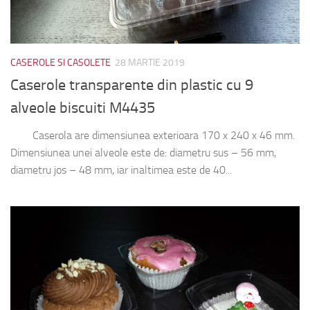
CASEROLE SI CASOLETE
28 MARTIE 2019
Caserole transparente din plastic cu 9
alveole biscuiti M4435
Caserola are dimensiunea exterioara 170 x 240 x 46 mm.
Dimensiunea unei alveole este de: diametru sus – 56 mm,
diametru jos – 48 mm, iar inaltimea este de 40...