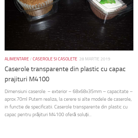
ALIMENTARE
/
CASEROLE SI CASOLETE
28 MARTIE 2019
Caserole transparente din plastic cu capac
prajituri M4100
Dimensiuni caserole: – exterior – 68x68x35mm – capacitate –
aprox.70ml Putem realiza, la cerere si alte modele de caserole,
in functie de specificatii. Caserole transparente din plastic cu
capac pentru prăjituri M4100 oferă soluții...