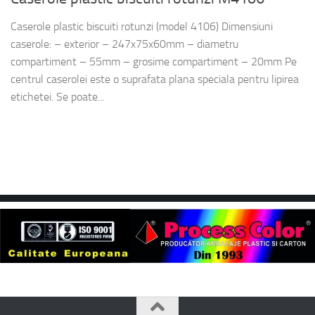
Caserole plastic biscuiti rotunzi (model 4106) Dimensiuni
caserole: – exterior – 247x75x60mm – diametru
compartiment – 55mm – grosime compartiment – 20mm Pe
centrul caserolei este o suprafata plana speciala pentru lipirea
etichetei. Se poate...