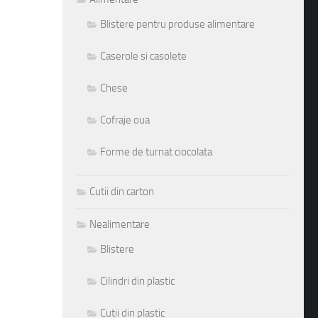
Blistere pentru produse alimentare
Caserole si casolete
Chese
Cofraje oua
Forme de turnat ciocolata
Cutii din carton
Nealimentare
Blistere
Cilindri din plastic
Cutii din plastic