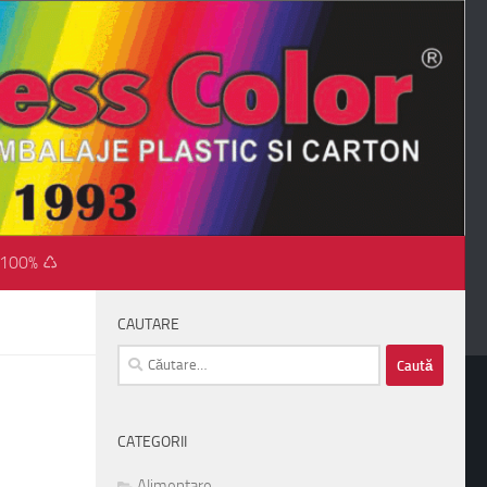
 100% ♺
CAUTARE
Caută
după:
CATEGORII
Alimentare