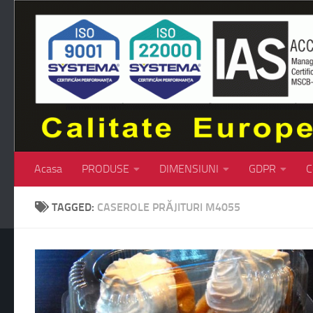
Skip to content
Acasa
PRODUSE
DIMENSIUNI
GDPR
C
TAGGED:
CASEROLE PRĂJITURI M4055