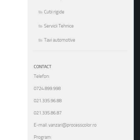
Cutii rigide
Servicii Tehnice
Tavi automotive
CONTACT
Telefon:
0724.899.998
021.335.96.88
021.335.86.87
E-mail: vanzari@processcolor.ro
Program: