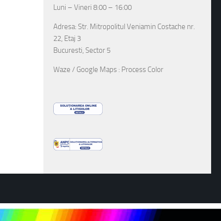
Luni – Vineri 8:00 – 16:00
Adresa: Str. Mitropolitul Veniamin Costache nr.
22, Etaj 3
Bucuresti, Sector 5
Waze / Google Maps : Process Color