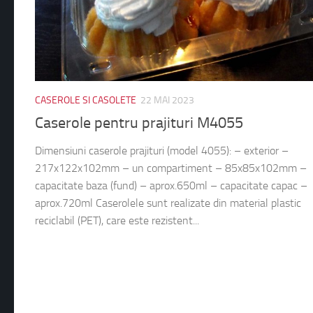
CASEROLE SI CASOLETE
22 MAI 2023
Caserole pentru prajituri M4055
Dimensiuni caserole prajituri (model 4055): – exterior –
217x122x102mm – un compartiment – 85x85x102mm –
capacitate baza (fund) – aprox.650ml – capacitate capac –
aprox.720ml Caserolele sunt realizate din material plastic
reciclabil (PET), care este rezistent...