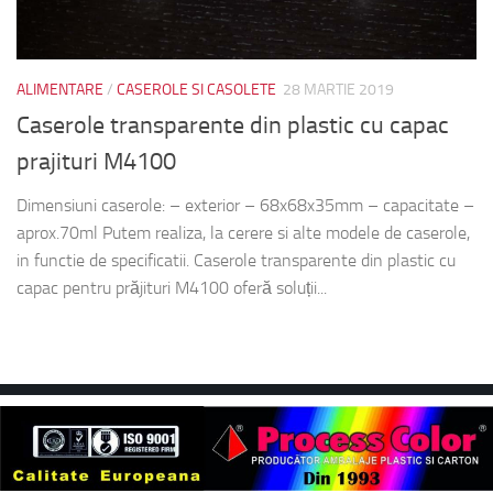
ALIMENTARE
/
CASEROLE SI CASOLETE
28 MARTIE 2019
Caserole transparente din plastic cu capac
prajituri M4100
Dimensiuni caserole: – exterior – 68x68x35mm – capacitate –
aprox.70ml Putem realiza, la cerere si alte modele de caserole,
in functie de specificatii. Caserole transparente din plastic cu
capac pentru prăjituri M4100 oferă soluții...