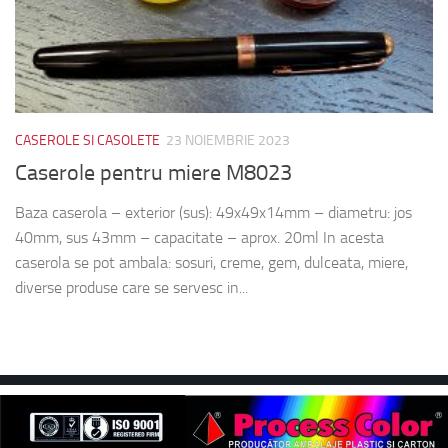
CASEROLE SI CASOLETE
23 NOIEMBRIE 2023
Caserole pentru miere M8023
Baza caserola – exterior (sus): 49x49x14mm – diametru: jos
40mm, sus 43mm – capacitate – aprox. 20ml In acesta
caserola se pot ambala: sosuri, creme, gem, dulceata, miere,
diverse produse care se servesc in...