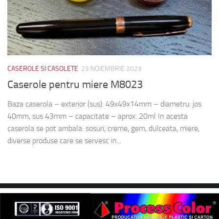
CASEROLE SI CASOLETE
23 NOIEMBRIE 2023
Caserole pentru miere M8023
Baza caserola – exterior (sus): 49x49x14mm – diametru: jos
40mm, sus 43mm – capacitate – aprox. 20ml In acesta
caserola se pot ambala: sosuri, creme, gem, dulceata, miere,
diverse produse care se servesc in...