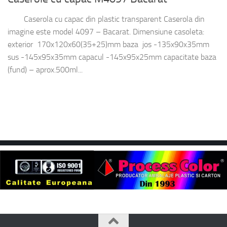
Caserola cu capac din plastic transparent Caserola din
imagine este model 4097 – Bacarat. Dimensiune casoleta:
exterior 170x120x60(35+25)mm baza jos -135x90x35mm
sus -145x95x35mm capacul -145x95x25mm capacitate baza
(fund) – aprox.500ml...