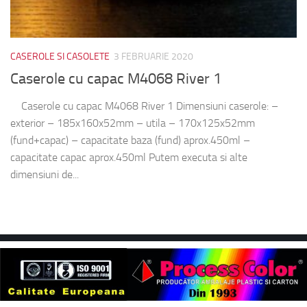
CASEROLE SI CASOLETE
3 FEBRUARIE 2020
Caserole cu capac M4068 River 1
Caserole cu capac M4068 River 1 Dimensiuni caserole: –
exterior – 185x160x52mm – utila – 170x125x52mm
(fund+capac) – capacitate baza (fund) aprox.450ml –
capacitate capac aprox.450ml Putem executa si alte
dimensiuni de...