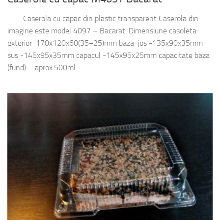
Caserola cu capac din plastic transparent Caserola din
imagine este model 4097 – Bacarat. Dimensiune casoleta:
exterior 170x120x60(35+25)mm baza jos -135x90x35mm
sus -145x95x35mm capacul -145x95x25mm capacitate baza
(fund) – aprox.500ml...