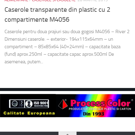
Caserole transparente din plastic cu 2
compartimente M4056
Caserole pentru doua prajiuri sau doua gogosi M4056 – River 2
Dimensiuni caserole: – exterior- 194x115x64mm – un
compartiment – 85x85x64 (40+24mm) – capacitate baza
(fund) aprox.250ml – capacitate capac aprox.500ml De
asemenea, putem...