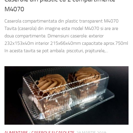
M4070
Caserola compartimentata din plastic transparent M4070
Tavita (caserola) din imagine este model M4070 si are are
doua compartimente. Dimensiuni caserole: exterior
232x153x40m interior 215x66x40mm capacitate aprox.750ml
In acesta tavita se pot ambala: piscoturi, prajiturele,...
ALIMENTARE
/
CASEROLE SI CASOLETE
28 MARTIE 2019