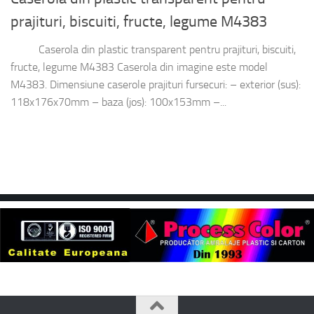
prajituri, biscuiti, fructe, legume M4383
Caserola din plastic transparent pentru prajituri, biscuiti,
fructe, legume M4383 Caserola din imagine este model
M4383. Dimensiune caserole prajituri fursecuri: – exterior (sus):
118x176x70mm – baza (jos): 100x153mm –...