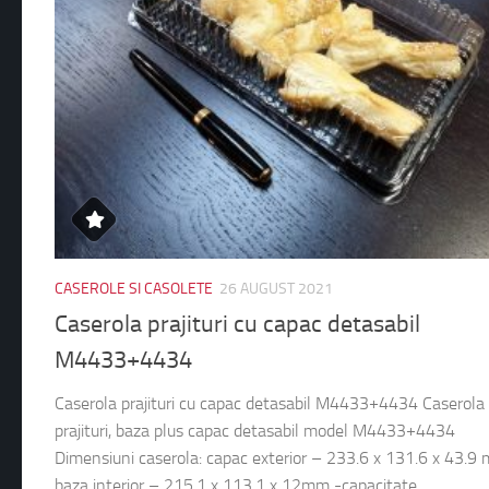
CASEROLE SI CASOLETE
26 AUGUST 2021
Caserola prajituri cu capac detasabil
M4433+4434
Caserola prajituri cu capac detasabil M4433+4434 Caserola
prajituri, baza plus capac detasabil model M4433+4434
Dimensiuni caserola: capac exterior – 233.6 x 131.6 x 43.9
baza interior – 215.1 x 113.1 x 12mm -capacitate...