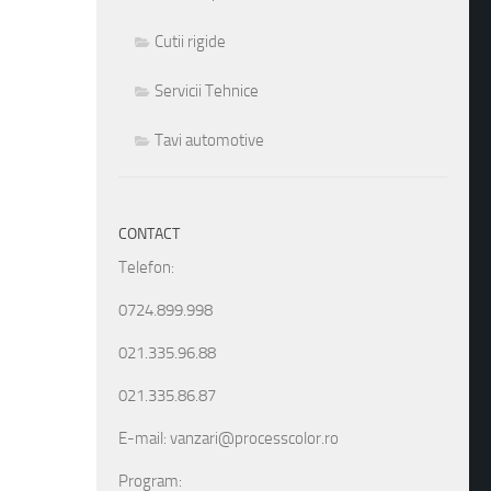
Cutii rigide
Servicii Tehnice
Tavi automotive
CONTACT
Telefon:
0724.899.998
021.335.96.88
021.335.86.87
E-mail: vanzari@processcolor.ro
Program: