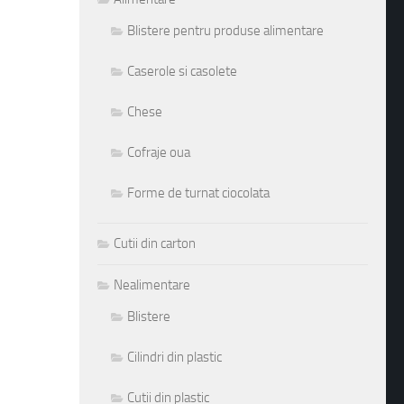
Blistere pentru produse alimentare
Caserole si casolete
Chese
Cofraje oua
Forme de turnat ciocolata
Cutii din carton
Nealimentare
Blistere
Cilindri din plastic
Cutii din plastic