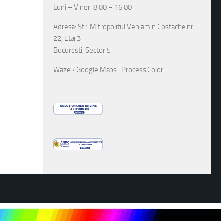
Luni – Vineri 8:00 – 16:00
Adresa: Str. Mitropolitul Veniamin Costache nr.
22, Etaj 3
Bucuresti, Sector 5
Waze / Google Maps : Process Color