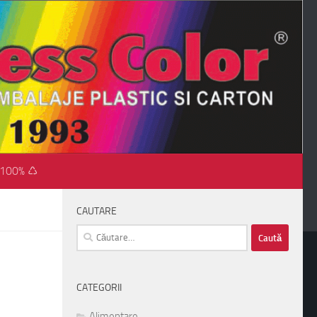
 100% ♺
CAUTARE
Caută
după:
CATEGORII
Alimentare