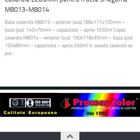
M8013-M8014
Baza caserola M8013 – exterior (sus):188x117x100mm –
baza (jos): 140×70mm – capacitate – aprox.1650ml Capac
caserola M8014 – exterior (sus): 190x118x35mm – baza (jos):
150x80mm – capacitate – aprox.550ml In acesta caserola se
pot...