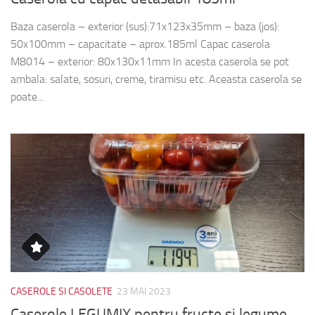
Baza caserola – exterior (sus):71x123x35mm – baza (jos):
50x100mm – capacitate – aprox.185ml Capac caserola
M8014 – exterior: 80x130x11mm In acesta caserola se pot
ambala: salate, sosuri, creme, tiramisu etc. Aceasta caserola se
poate...
CASEROLE SI CASOLETE
23 MAI 2023
Caserole LEGUMIX pentru fructe si legume