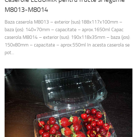
M8013-M8014
Baza caserola M8013 – exterior (sus):188x117x100mm –
baza (jos): 140×70mm – capacitate – aprox.1650ml Capac
caserola M8014 – exterior (sus): 190x118x35mm – baza (jos):
150x80mm – capacitate – aprox.550ml In acesta caserola se
pot...