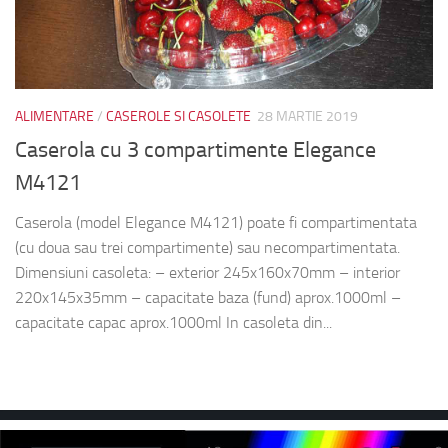
ALIMENTARE
/
CASEROLE SI CASOLETE
28 MARTIE 2019
Caserola cu 3 compartimente Elegance
M4121
Caserola (model Elegance M4121) poate fi compartimentata
(cu doua sau trei compartimente) sau necompartimentata.
Dimensiuni casoleta: – exterior 245x160x70mm – interior
220x145x35mm – capacitate baza (fund) aprox.1000ml –
capacitate capac aprox.1000ml In casoleta din...