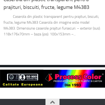
prajituri, biscuiti, fructe, legume M4383
Caserola din plastic transparent pentru prajituri, biscuiti,
fructe, legume M4383 Caserola din imagine este model
M4383. Dimensiune caserole prajituri fursecuri: – exterior (sus):
118x176x70mm – baza (jos): 100x153mm –...