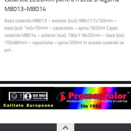
M8013-M8014
Baza caserola M8013 – exterior (sus):188x117x100mm –
baza (jos): 140×70mm – capacitate – aprox.1650ml Capac
caserola M8014 – exterior (sus): 190x118x35mm – baza (jos):
150x80mm – capacitate – aprox.550ml In acesta caserola se
pot...