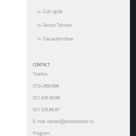
Cutii rigide
Servicii Tehnice
Tavi automotive
CONTACT
Telefon:
0724.899.998
021.335.96.88
021.335.86.87
E-mail: vanzari@processcolor.ro
Program: