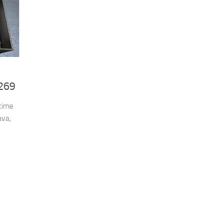
6269
time
ava,