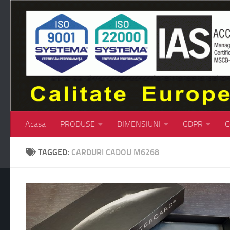
Skip to content
Acasa
PRODUSE
DIMENSIUNI
GDPR
C
TAGGED:
CARDURI CADOU M6268