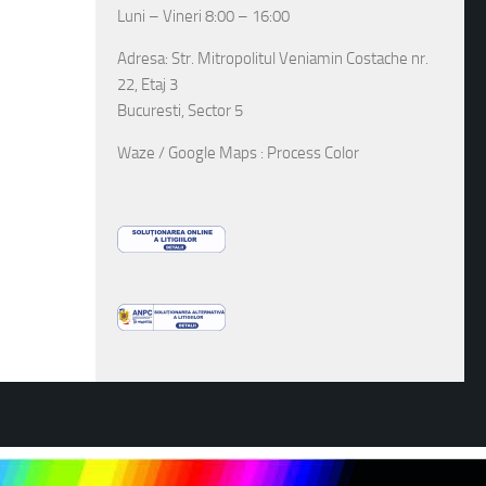
Luni – Vineri 8:00 – 16:00
Adresa: Str. Mitropolitul Veniamin Costache nr.
22, Etaj 3
Bucuresti, Sector 5
Waze / Google Maps : Process Color