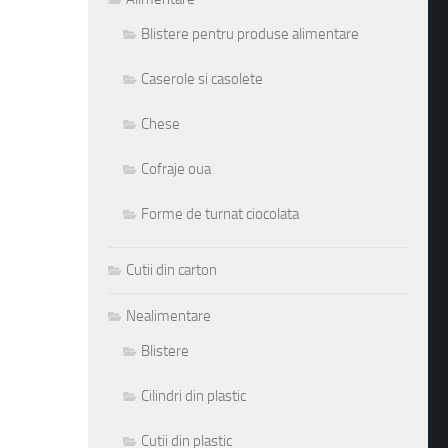
Blistere pentru produse alimentare
Caserole si casolete
Chese
Cofraje oua
Forme de turnat ciocolata
Cutii din carton
Nealimentare
Blistere
Cilindri din plastic
Cutii din plastic