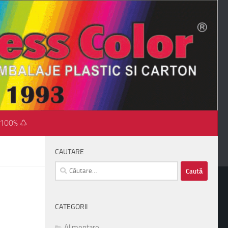
 100% ♺
CAUTARE
Caută
după:
CATEGORII
Alimentare