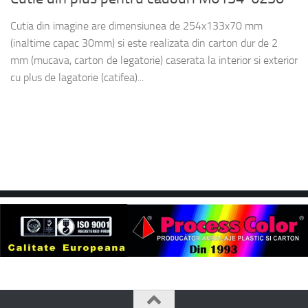
Cutia din imagine are dimensiunea de 254x133x70 mm
(inaltime capac 30mm) si este realizata din carton dur de 2
mm (mucava, carton de legatorie) caserata la interior si exterior
cu plus de lagatorie (catifea)...