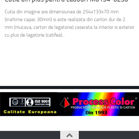
Cutia din imagine are dimensiunea de 254x133x70 mm
(inaltime capac 30mm) si este realizata din carton dur de 2
mm (mucava, carton de legatorie) caserata la interior si exterior
cu plus de lagatorie (catifea)...