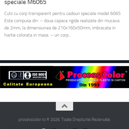
speciale M6065
Cutii cu corp transparent pentru cadouri speciale model 6065
Este compusa din: – doua capace rigide realizate din mucava
de 2mm, la dimensiunea de 210x160x50mm, imbracate in
hartie colorata in masa. – un corp...
processcolor.ro © 2026. Toate Drepturile Rezervate.