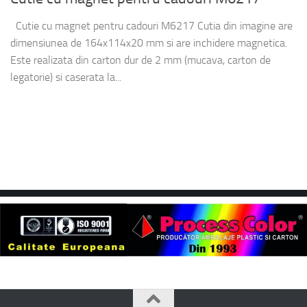
Cutie cu magnet pentru cadouri M6217 Cutia din imagine are
dimensiunea de 164x114x20 mm si are inchidere magnetica.
Este realizata din carton dur de 2 mm (mucava, carton de
legatorie) si caserata la...