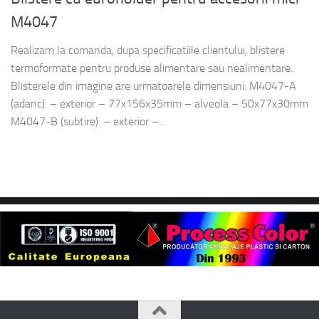
M4047
Realizam la comanda, dupa specificatiile clientului, blistere
termoformate pentru produse alimentare sau nealimentare.
Blisterele din imagine are urmatoarele dimensiuni: M4047-A
(adanc). – exterior – 77x156x35mm – alveola – 50x77x30mm
M4047-B (subtire). – exterior –...