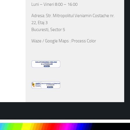
Luni – Vineri 8:00 – 16:00
Adresa: Str. Mitropolitul Veniamin Costache nr.
22, Etaj 3
Bucuresti, Sector 5
Waze / Google Maps : Process Color