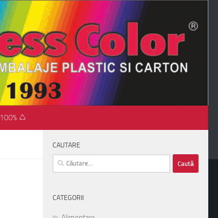
 100% ♺
CAUTARE
Caută
după:
CATEGORII
Alimentare