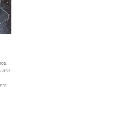
nda,
iverse
5mm