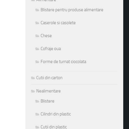
Blistere pentru produse alimentare
Caserole si casolete
Chese
Cofraje oua
Forme de turnat ciocolata
Cutii din carton
Nealimentare
Blistere
Cilindri din plastic
Cutii din plastic