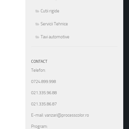
Cutii rigide
Servicii Tehnice
Tavi automotive
CONTACT
Telefon:
0724.899.998
021.335.96.88
021.335.86.87
E-mail: vanzari@processcolor.ro
Program: