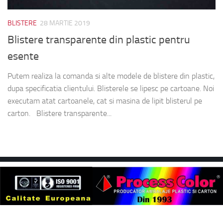
BLISTERE
28 MARTIE 2019
Blistere transparente din plastic pentru
esente
Putem realiza la comanda si alte modele de blistere din plastic,
dupa specificatia clientului. Blisterele se lipesc pe cartoane. Noi
executam atat cartoanele, cat si masina de lipit blisterul pe
carton. Blistere transparente...