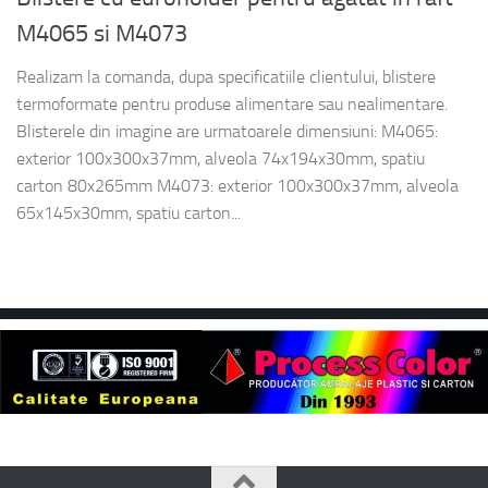
M4065 si M4073
Realizam la comanda, dupa specificatiile clientului, blistere
termoformate pentru produse alimentare sau nealimentare.
Blisterele din imagine are urmatoarele dimensiuni: M4065:
exterior 100x300x37mm, alveola 74x194x30mm, spatiu
carton 80x265mm M4073: exterior 100x300x37mm, alveola
65x145x30mm, spatiu carton...