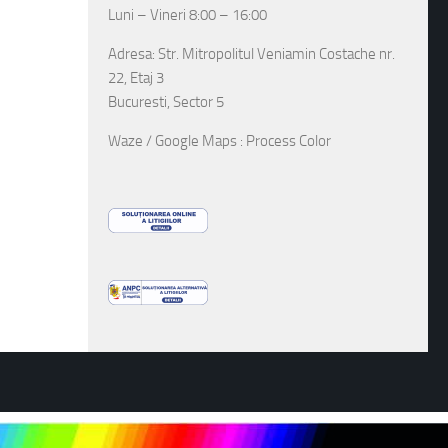
Luni – Vineri 8:00 – 16:00
Adresa: Str. Mitropolitul Veniamin Costache nr.
22, Etaj 3
Bucuresti, Sector 5
Waze / Google Maps : Process Color