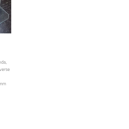
nda,
iverse
5mm