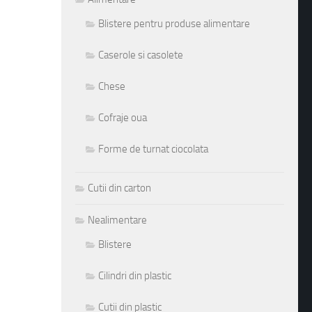
Blistere pentru produse alimentare
Caserole si casolete
Chese
Cofraje oua
Forme de turnat ciocolata
Cutii din carton
Nealimentare
Blistere
Cilindri din plastic
Cutii din plastic