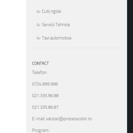
Cutii rigide
Servicii Tehnice
Tavi automotive
CONTACT
Telefon:
0724.899.998
021.335.96.88
021.335.86.87
E-mail: vanzari@processcolor.ro
Program: