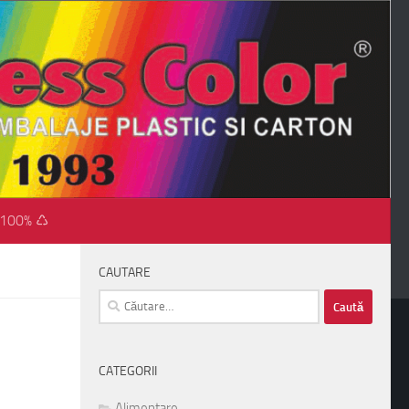
 100% ♺
CAUTARE
Caută
după:
CATEGORII
Alimentare