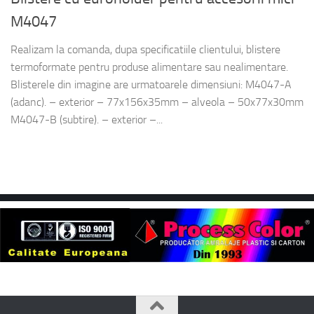
M4047
Realizam la comanda, dupa specificatiile clientului, blistere
termoformate pentru produse alimentare sau nealimentare.
Blisterele din imagine are urmatoarele dimensiuni: M4047-A
(adanc). – exterior – 77x156x35mm – alveola – 50x77x30mm
M4047-B (subtire). – exterior –...