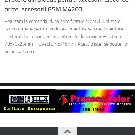
prize, accesorii GSM M4203
Realizam la comanda, dupa specificatiile clientului, blistere
termoformate pentru produse alimentare sau nealimentare.
Blisterul din imagine are urmatoarele dimensiuni: – exterior:
70x70x23mm – alveola: 45x45mm. Acest blister se poate lipi
pe un carton cu...