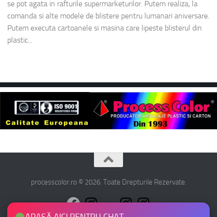
se pot agata in rafturile supermarketurilor. Putem realiza, la
comanda si alte modele de blistere pentru lumanari aniversare.
Putem executa cartoanele si masina care lipeste blisterul din
plastic...
processcolor.ro © 2026. Toate Drepturile Rezervate.