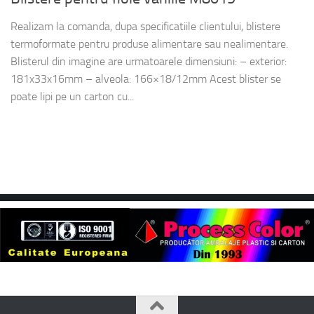
Realizam la comanda, dupa specificatiile clientului, blistere
termoformate pentru produse alimentare sau nealimentare.
Blisterul din imagine are urmatoarele dimensiuni: – exterior:
181x33x16mm – alveola: 166×18/12mm Acest blister se
poate lipi pe un carton cu...