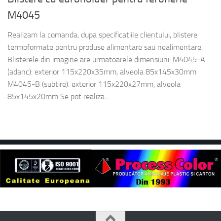
M4045
Realizam la comanda, dupa specificatiile clientului, blistere
termoformate pentru produse alimentare sau nealimentare.
Blisterele din imagine are urmatoarele dimensiuni: M4045-A
(adanc): exterior 115x220x35mm, alveola 85x145x30mm
M4045-B (subtire): exterior 115x220x27mm, alveola
85x145x20mm Se pot realiza...