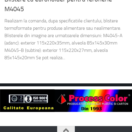
M4045
Realizam la comanda, dupa specificatiile clientului, blistere
termoformate pentru produse alimentare sau nealimentare.
Blisterele din imagine are urmatoarele dimensiuni: M4045-A
(adanc): exterior 115x220x35mm, alveola 85x145x30mm
M4045-B (subtire): exterior 115x220x27mm, alveola
85x145x20mm Se pot realiza...