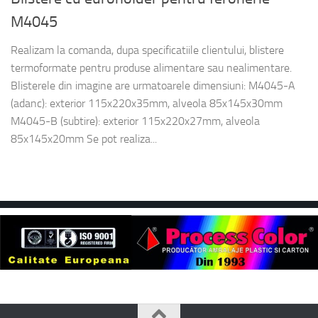
M4045
Realizam la comanda, dupa specificatiile clientului, blistere
termoformate pentru produse alimentare sau nealimentare.
Blisterele din imagine are urmatoarele dimensiuni: M4045-A
(adanc): exterior 115x220x35mm, alveola 85x145x30mm
M4045-B (subtire): exterior 115x220x27mm, alveola
85x145x20mm Se pot realiza...