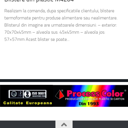
Realizam la comanda, dupa specificatiile clientului, blistere
termoformate pentru produse alimentare sau nealimentare.
Blisterul din imagine are urmatoarele dimensiuni: – exterior:
70x70x45mm – alveola sus: 45x45mm – alveola jos:
57×57mm Acest blister se poate...