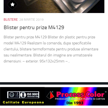
BLISTERE
28 MARTIE 2019
Blister pentru prize M4129
Blister pentru prize M4129 Blister din plastic pentru prize
model M4129 Realizam la comanda, dupa specificatiile
clientului, blistere termoformate pentru produse alimentare
sau nealimentare. Blisterul din imagine are urmatoarele
dimensiuni: – exterior: 95x132x25mm –...