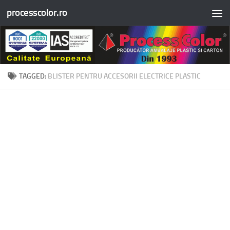
processcolor.ro
Skip to content
TAGGED:
BLISTER PENTRU ACCESORII ELECTRICE PLASTIC