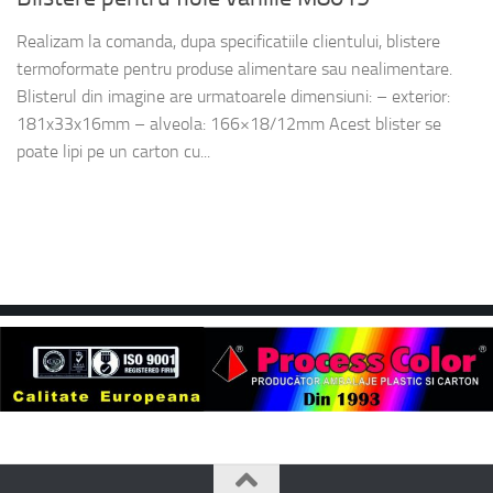
Realizam la comanda, dupa specificatiile clientului, blistere
termoformate pentru produse alimentare sau nealimentare.
Blisterul din imagine are urmatoarele dimensiuni: – exterior:
181x33x16mm – alveola: 166×18/12mm Acest blister se
poate lipi pe un carton cu...