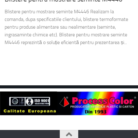
Blistere pentru mostrare seminte M4446 Realizam la
comanda, dupa specificatiile clientului, blistere termoformate
pentru produse alimentare sau nealimentare (seminte,
ingrasaminte chimice etc). Blistere pentru mostrare seminte
M4446 reprezintă o soluție eficientă pentru prezentarea și...