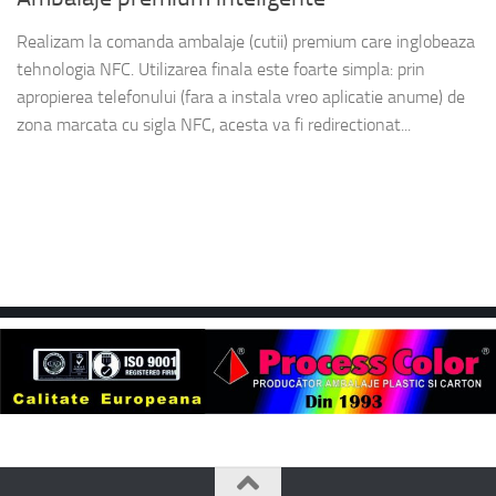
Realizam la comanda ambalaje (cutii) premium care inglobeaza
tehnologia NFC. Utilizarea finala este foarte simpla: prin
apropierea telefonului (fara a instala vreo aplicatie anume) de
zona marcata cu sigla NFC, acesta va fi redirectionat...