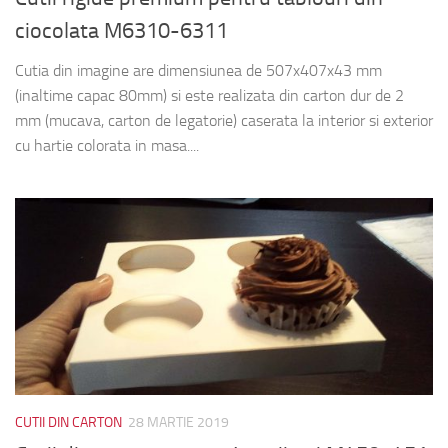
ciocolata M6310-6311
Cutia din imagine are dimensiunea de 507x407x43 mm
(inaltime capac 80mm) si este realizata din carton dur de 2
mm (mucava, carton de legatorie) caserata la interior si exterior
cu hartie colorata in masa....
CUTII DIN CARTON
28 MARTIE 2019