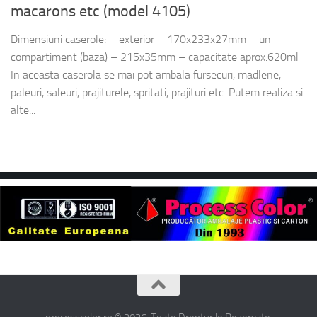
macarons etc (model 4105)
Dimensiuni caserole: – exterior – 170x233x27mm – un
compartiment (baza) – 215x35mm – capacitate aprox.620ml
In aceasta caserola se mai pot ambala fursecuri, madlene,
paleuri, saleuri, prajiturele, spritati, prajituri etc. Putem realiza si
alte...