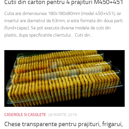
Cutii din carton pentru 4 prajituri M450+451
Cutia are dimensiunea 180x180x80mm (model 450+451), iar
insertul are diametrul de 63mm, si este formata din doua parti
(fund+capac). Se pot executa diverse modele de cutii din
plastic, dupa specificatiile clientului. Cutii din...
CASEROLE SI CASOLETE
28 MARTIE 2019
Chese transparente pentru prajituri, frigarui,