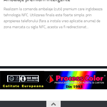
Realizam la comanda ambalaje (cutii) premium care inglobeaza
tehnologia NFC. Utilizarea finala este foarte simpla: prin
apropierea telefonului (fara a instala vreo aplicatie anume) de
zona marcata cu sigla NFC, acesta va fi redirectionat...