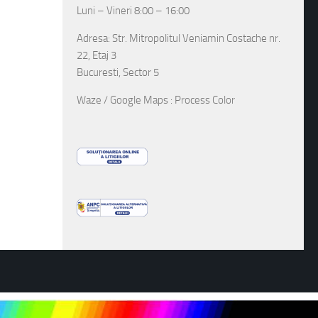
Luni – Vineri 8:00 – 16:00
Adresa: Str. Mitropolitul Veniamin Costache nr.
22, Etaj 3
Bucuresti, Sector 5
Waze / Google Maps : Process Color