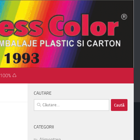
 100% ♺
CAUTARE
Caută
după:
CATEGORII
Alimentare