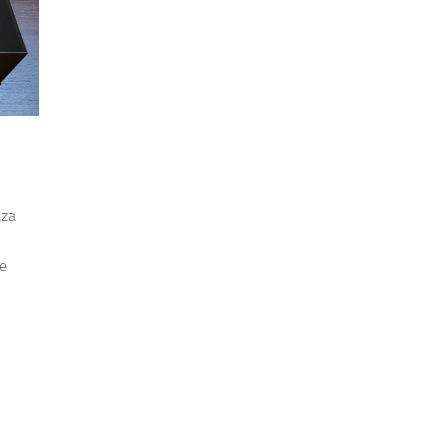
aza
de