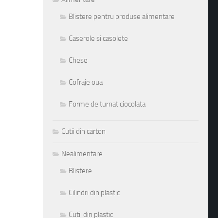
Blistere pentru produse alimentare
Caserole si casolete
Chese
Cofraje oua
Forme de turnat ciocolata
Cutii din carton
Nealimentare
Blistere
Cilindri din plastic
Cutii din plastic