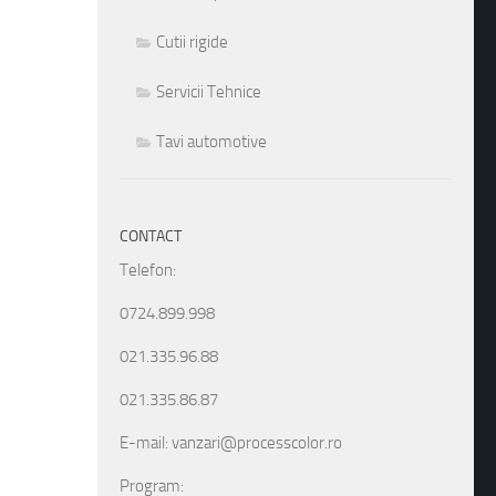
Cutii rigide
Servicii Tehnice
Tavi automotive
CONTACT
Telefon:
0724.899.998
021.335.96.88
021.335.86.87
E-mail: vanzari@processcolor.ro
Program: