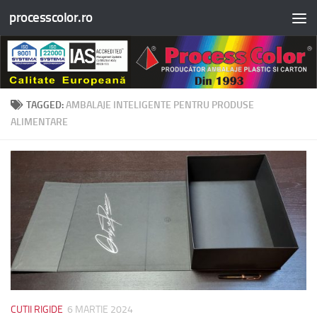
processcolor.ro
Skip to content
TAGGED:
AMBALAJE INTELIGENTE PENTRU PRODUSE
ALIMENTARE
CUTII RIGIDE
6 MARTIE 2024