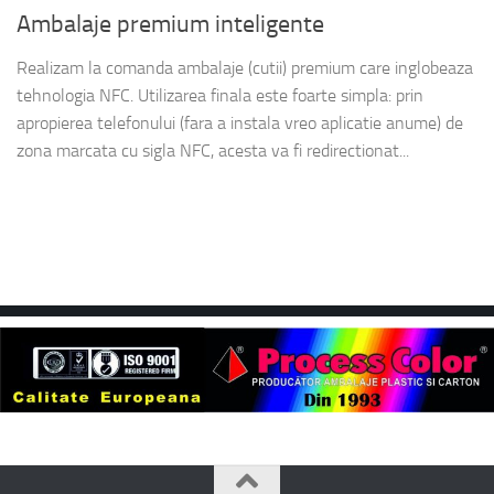
Ambalaje premium inteligente
Realizam la comanda ambalaje (cutii) premium care inglobeaza
tehnologia NFC. Utilizarea finala este foarte simpla: prin
apropierea telefonului (fara a instala vreo aplicatie anume) de
zona marcata cu sigla NFC, acesta va fi redirectionat...