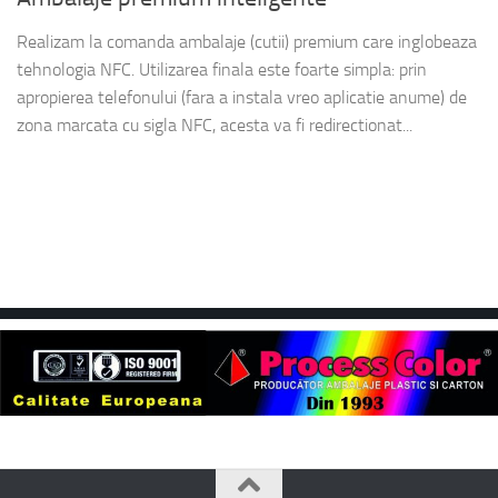
Realizam la comanda ambalaje (cutii) premium care inglobeaza
tehnologia NFC. Utilizarea finala este foarte simpla: prin
apropierea telefonului (fara a instala vreo aplicatie anume) de
zona marcata cu sigla NFC, acesta va fi redirectionat...