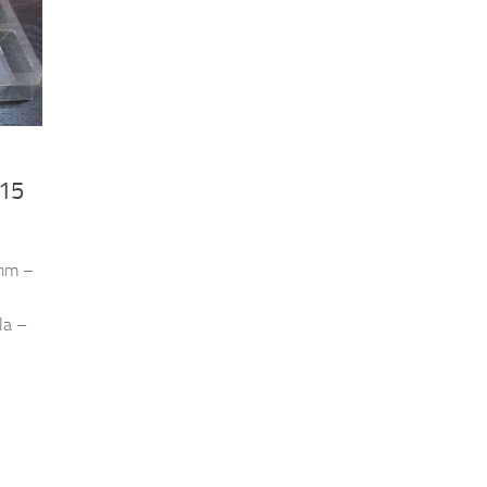
 15
0mm –
la –