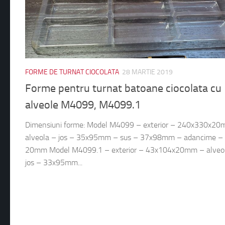
FORME DE TURNAT CIOCOLATA
28 MARTIE 2019
Forme pentru turnat batoane ciocolata cu
alveole M4099, M4099.1
Dimensiuni forme: Model M4099 – exterior – 240x330x2
alveola – jos – 35x95mm – sus – 37x98mm – adancime –
20mm Model M4099.1 – exterior – 43x104x20mm – alveo
jos – 33x95mm...