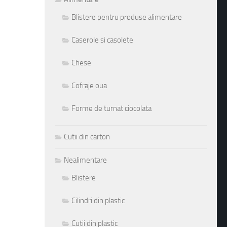
Blistere pentru produse alimentare
Caserole si casolete
Chese
Cofraje oua
Forme de turnat ciocolata
Cutii din carton
Nealimentare
Blistere
Cilindri din plastic
Cutii din plastic