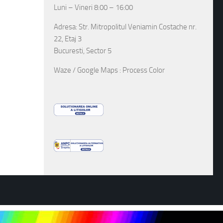
Luni – Vineri 8:00 – 16:00
Adresa: Str. Mitropolitul Veniamin Costache nr.
22, Etaj 3
Bucuresti, Sector 5
Waze / Google Maps : Process Color