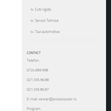
Cutii rigide
Servicii Tehnice
Tavi automotive
CONTACT
Telefon:
0724.899.998
021.335.96.88
021.335.86.87
E-mail: vanzari@processcolor.ro
Program: