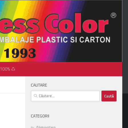
 100% ♺
CAUTARE
Caută
după:
CATEGORII
Alimentare