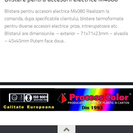
Blistere pentru accesorii electrice M4080 Realizam la
comanda, dupa specificatiile clientului, blistere termoformate
pentru diverse accesorii electrice: prize, intrerupatoare etc.
Blisterul are dimensiunile: – exterior – 71x71x23mm – alveola
– 45x45mm Putem face doua...