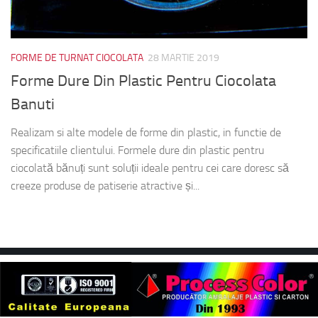
FORME DE TURNAT CIOCOLATA
28 MARTIE 2019
Forme Dure Din Plastic Pentru Ciocolata
Banuti
Realizam si alte modele de forme din plastic, in functie de
specificatiile clientului. Formele dure din plastic pentru
ciocolată bănuți sunt soluții ideale pentru cei care doresc să
creeze produse de patiserie atractive și...